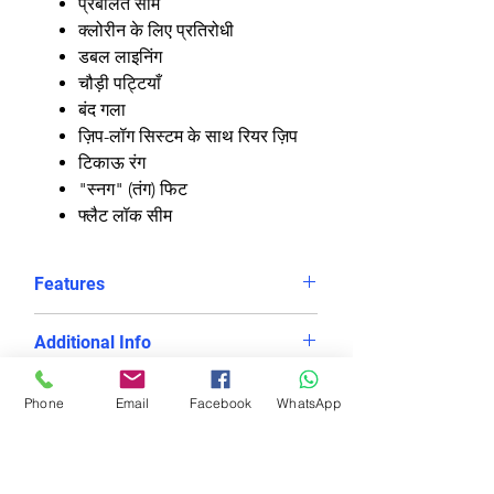
प्रबलित सीम
क्लोरीन के लिए प्रतिरोधी
डबल लाइनिंग
चौड़ी पट्टियाँ
बंद गला
ज़िप-लॉग सिस्टम के साथ रियर ज़िप
टिकाऊ रंग
"स्नग" (तंग) फिट
फ्लैट लॉक सीम
Features
Form-fitting coverage
Additional Info
High shape retention
Reinforced seams
Double-layer construction for
Phone
Email
Facebook
WhatsApp
Chlorine-resistant
warmth and protection in open
Double lining
water
Wide straps
Full back coverage and high
संबंधित उत्पाद
High Neck
neckline for security and