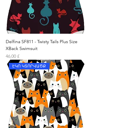
Delfina SF811 - Twisty Tails Plus Size
XBack Swimsuit
Price
46,00 £
ԷԿՈ ԿՏՈՐՎԱԾՔ