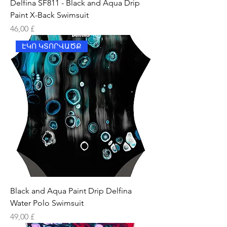
Delfina SF811 - Black and Aqua Drip
Paint X-Back Swimsuit
Price
46,00 £
ԷԿՈ ԿՏՈՐՎԱԾՔ
Black and Aqua Paint Drip Delfina
Water Polo Swimsuit
Price
49,00 £