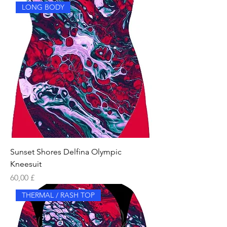
LONG BODY
Sunset Shores Delfina Olympic
Kneesuit
Price
60,00 £
THERMAL / RASH TOP