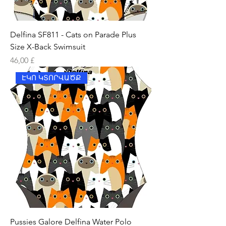
Delfina SF811 - Cats on Parade Plus
Size X-Back Swimsuit
Price
46,00 £
ԷԿՈ ԿՏՈՐՎԱԾՔ
Pussies Galore Delfina Water Polo