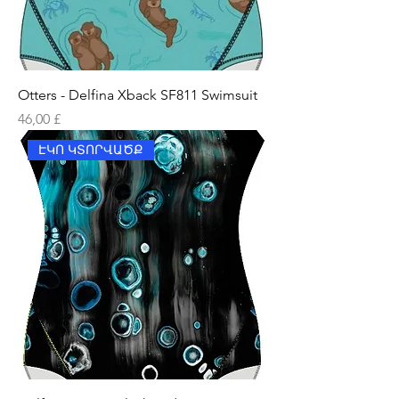
Otters - Delfina Xback SF811 Swimsuit
Price
46,00 £
ԷԿՈ ԿՏՈՐՎԱԾՔ