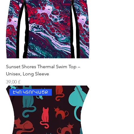
Sunset Shores Thermal Swim Top –
Unisex, Long Sleeve
Price
39,00 £
ԷԿՈ ԿՏՈՐՎԱԾՔ