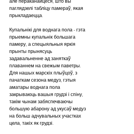
але пераканайцеся, што вы
паглядзелі табліцу памераў, якая
прыкладаецца.
Купальнікі для воднага пола - гэта
прыемны купальнік большага
памеру, а спецыяльныя яркія
прынты прынясуць
задавальненне ад заняткаў
плаваннем на свежым паветры.
Для нашых марскіх плыўцоў, з
пачаткам сезона медуз, гэтыя
аматары воднага пола
закрываюць вашыя грудзі і спіну,
такім чынам забяспечваючы
большую абарону ад укусаў медуз
на больш адчувальных участках
цела, такіх як грудзі.