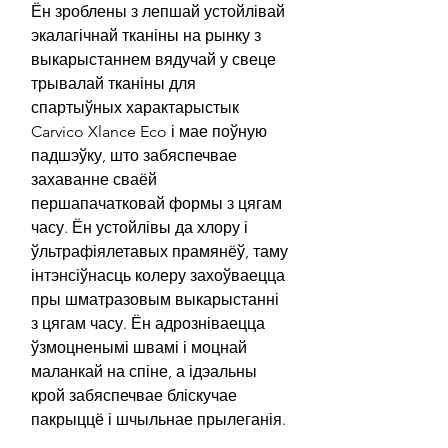
Ён зроблены з лепшай устойлівай
экалагічнай тканіны на рынку з
выкарыстаннем вядучай у свеце
трывалай тканіны для
спартыўных характарыстык
Carvico Xlance Eco і мае поўную
падшэўку, што забяспечвае
захаванне сваёй
першапачатковай формы з цягам
часу. Ён устойлівы да хлору і
ўльтрафіялетавых прамянёў, таму
інтэнсіўнасць колеру захоўваецца
пры шматразовым выкарыстанні
з цягам часу. Ён адрозніваецца
ўзмоцненымі швамі і моцнай
маланкай на спіне, а ідэальны
крой забяспечвае бліскучае
пакрыццё і шчыльнае прылеганія.