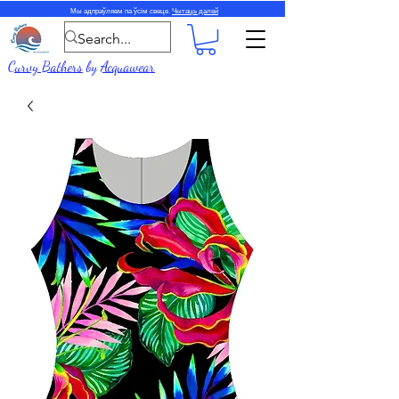
Мы адпраўляем па ўсім свеце.
Чытаць далей
Curvy Bathers
by
Acquawear