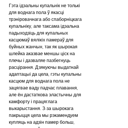
Гэта ідэальны купальнік не толькі
для воднага пола ў якасці
трэніровачнага або спаборніцкага
купальніку, але таксама ідэальна
падыходзіць для купальных
касцюмаў вялікіх памераў для
буйных жанчын, так як шырокая
шлейка аказвае меншы ціск на
плечы і дазваляе пазбегнуць
расцірання. Дзякуючы выдатнай
адаптацыі да цела, гэты купальны
касцюм для воднага пола не
зацягвае ваду падчас плавання,
але ён дастаткова эластычны для
камфорту і працяглага
выкарыстання. З-за шырокага
пакрыцця цела мы рэкамендуем
купляць на адзін памер больш,