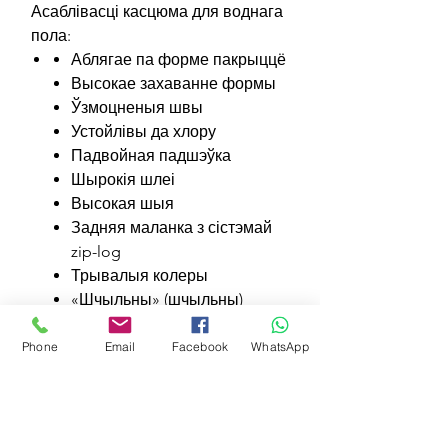
Асаблівасці касцюма для воднага
пола:
Аблягае па форме пакрыццё
Высокае захаванне формы
Ўзмоцненыя швы
Устойлівы да хлору
Падвойная падшэўка
Шырокія шлеі
Высокая шыя
Задняя маланка з сістэмай
zip-log
Трывалыя колеры
«Шчыльны» (шчыльны)
фасон
Плоскія замкнёныя швы
Phone
Email
Facebook
WhatsApp
Features
Form-fitting coverage