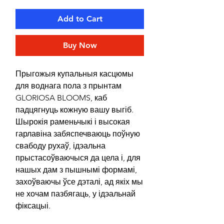
Add to Cart
Buy Now
Прыгожыя купальныя касцюмы
для воднага пола з прынтам
GLORIOSA BLOOMS, каб
падцягнуць кожную вашу выгіб.
Шырокія раменьчыкі і высокая
гарлавіна забяспечваюць поўную
свабоду рухаў, ідэальна
прыстасоўваючыся да цела і, для
нашых дам з пышнымі формамі,
захоўваючы ўсе дэталі, ад якіх мы
не хочам пазбягаць, у ідэальнай
фіксацыі.