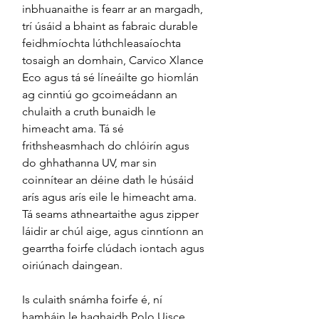
inbhuanaithe is fearr ar an margadh,
trí úsáid a bhaint as fabraic durable
feidhmíochta lúthchleasaíochta
tosaigh an domhain, Carvico Xlance
Eco agus tá sé líneáilte go hiomlán
ag cinntiú go gcoimeádann an
chulaith a cruth bunaidh le
himeacht ama. Tá sé
frithsheasmhach do chlóirín agus
do ghhathanna UV, mar sin
coinnítear an déine dath le húsáid
arís agus arís eile le himeacht ama.
Tá seams athneartaithe agus zipper
láidir ar chúl aige, agus cinntíonn an
gearrtha foirfe clúdach iontach agus
oiriúnach daingean.
Is culaith snámha foirfe é, ní
hamháin le haghaidh Polo Uisce