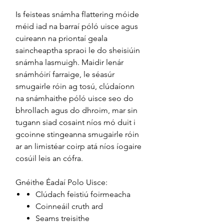
Is feisteas snámha flattering móide
méid iad na barraí póló uisce agus
cuireann na priontaí geala
saincheaptha spraoi le do sheisiúin
snámha lasmuigh. Maidir lenár
snámhóirí farraige, le séasúr
smugairle róin ag tosú, clúdaíonn
na snámhaithe póló uisce seo do
bhrollach agus do dhroim, mar sin
tugann siad cosaint níos mó duit i
gcoinne stingeanna smugairle róin
ar an limistéar coirp atá níos íogaire
cosúil leis an cófra.
Gnéithe Éadaí Polo Uisce:
Clúdach feistiú foirmeacha
Coinneáil cruth ard
Seams treisithe