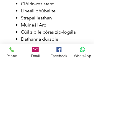
Clóirín-resistant
Líneáil dhúbailte
Strapaí leathan
Muineál Ard
Cúil zip le córas zip-logála
Dathanna durable
"Snug" (daingean) oiriúnach
Seams glasáilte cothrom
Phone
Email
Facebook
WhatsApp
Features
Form-fitting coverage
High shape retention
Reinforced seams
Chlorine-resistant
Related Products
Double lining
Wide straps
High Neck
ECO fabraic
ECO fabraic