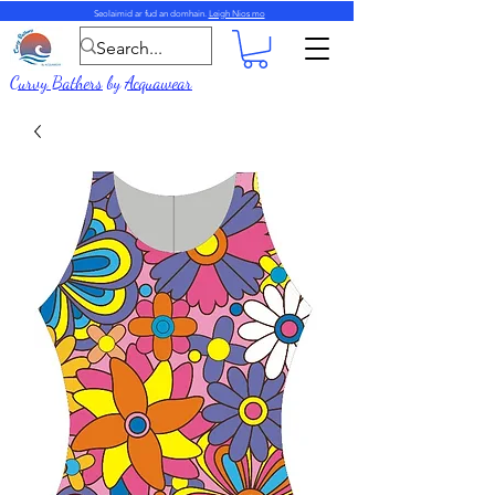
Seolaimid ar fud an domhain.
Leigh Nios mo
Curvy Bathers
by
Acquawear