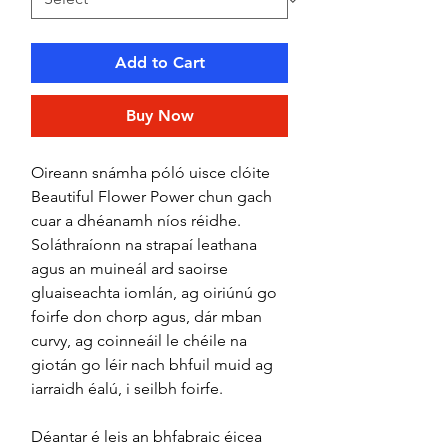
Add to Cart
Buy Now
Oireann snámha póló uisce clóite
Beautiful Flower Power chun gach
cuar a dhéanamh níos réidhe.
Soláthraíonn na strapaí leathana
agus an muineál ard saoirse
gluaiseachta iomlán, ag oiriúnú go
foirfe don chorp agus, dár mban
curvy, ag coinneáil le chéile na
giotán go léir nach bhfuil muid ag
iarraidh éalú, i seilbh foirfe.
Déantar é leis an bhfabraic éicea