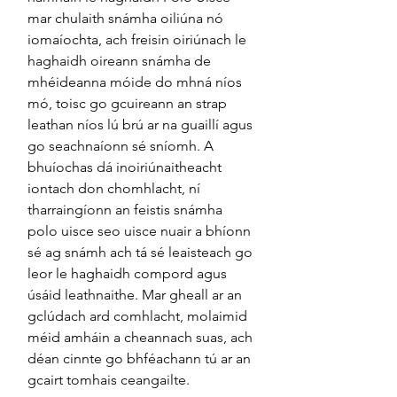
mar chulaith snámha oiliúna nó
iomaíochta, ach freisin oiriúnach le
haghaidh oireann snámha de
mhéideanna móide do mhná níos
mó, toisc go gcuireann an strap
leathan níos lú brú ar na guaillí agus
go seachnaíonn sé sníomh. A
bhuíochas dá inoiriúnaitheacht
iontach don chomhlacht, ní
tharraingíonn an feistis snámha
polo uisce seo uisce nuair a bhíonn
sé ag snámh ach tá sé leaisteach go
leor le haghaidh compord agus
úsáid leathnaithe. Mar gheall ar an
gclúdach ard comhlacht, molaimid
méid amháin a cheannach suas, ach
déan cinnte go bhféachann tú ar an
gcairt tomhais ceangailte.