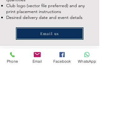
Club logo (vector file preferred) and any
print placement instructions
Desired delivery date and event details
Email us
Ready to play?
Browse our
water polo collection
and choose
Phone
Email
Facebook
WhatsApp
the style that suits your training and match
needs. For team orders and custom prints,
check our Clubs page
here
.
Frequently Asked Questions
DELFINA 커스텀 프린트 수구 수영
복 소개
수구복은 세계 최고의 운동 성능 내구성
원단인 Carvico Xlance Eco를 사용하여
Do water polo suits run small?