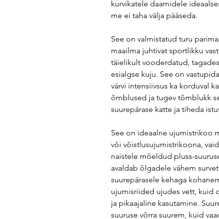
kurvikatele daamidele ideaalses
me ei taha välja pääseda.
See on valmistatud turu parima
maailma juhtivat sportlikku vas
täielikult vooderdatud, tagades
esialgse kuju. See on vastupidav 
värvi intensiivsus ka korduval 
õmblused ja tugev tõmblukk selj
suurepärase katte ja tiheda istu
See on ideaalne ujumistrikoo mi
või võistlusujumistrikoona, vai
naistele mõeldud pluss-suuruse
avaldab õlgadele vähem survet 
suurepärasele kehaga kohanemi
ujumisriided ujudes vett, kuid 
ja pikaajaline kasutamine. Suur
suuruse võrra suurem, kuid vaad