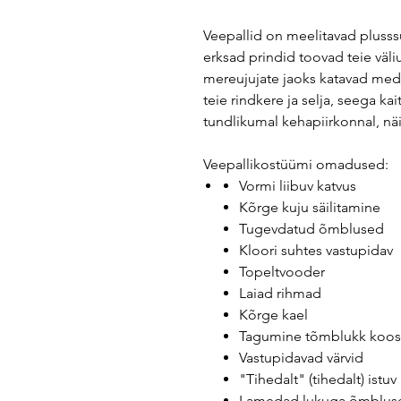
Veepallid on meelitavad pluss
erksad prindid toovad teie väl
mereujujate jaoks katavad med
teie rindkere ja selja, seega 
tundlikumal kehapiirkonnal, näi
Veepallikostüümi omadused:
Vormi liibuv katvus
Kõrge kuju säilitamine
Tugevdatud õmblused
Kloori suhtes vastupidav
Topeltvooder
Laiad rihmad
Kõrge kael
Tagumine tõmblukk koos
Vastupidavad värvid
"Tihedalt" (tihedalt) istuv
Lamedad lukuga õmblus