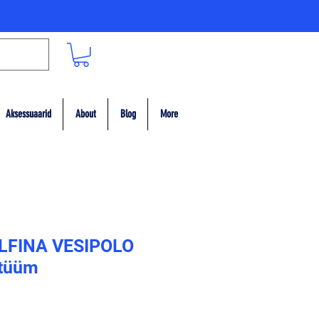
Aksessuaarid
About
Blog
More
LFINA VESIPOLO
tüüm