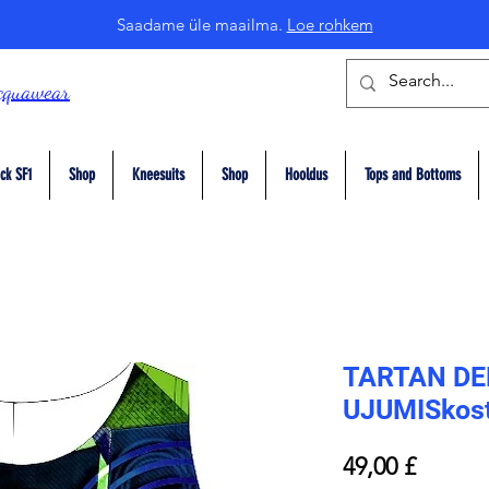
Saadame üle maailma.
Loe rohkem
cquawear
ck SF1
Shop
Kneesuits
Shop
Hooldus
Tops and Bottoms
TARTAN DE
UJUMISkos
Price
49,00 £