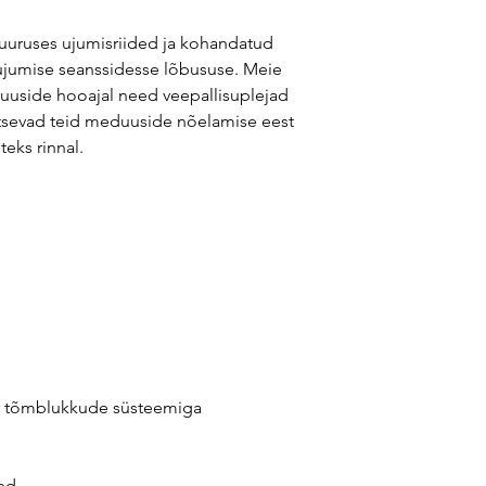
suuruses ujumisriided ja kohandatud
iujumise seanssidesse lõbususe. Meie
uuside hooajal need veepallisuplejad
kaitsevad teid meduuside nõelamise eest
teks rinnal.
 tõmblukkude süsteemiga
ed