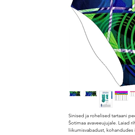
Sinised ja rohelised tartaani 
Šotimaa avaveeujujale. Laiad r
liikumisvabadust, kohandudes 