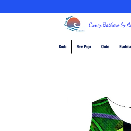
Curvy Bathers
by
A
Kodu
New Page
Clubs
Bladeba