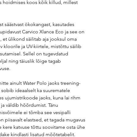
 hoidmises koos kõik killud, millest
st säästvast ökokangast, kasutades
tupidavust Carvico Xlance Eco ja see on
, et ülikond säilitab aja jooksul oma
kloorile ja UV-kiirtele, mistõttu säilib
kasutamisel. Sellel on tugevdatud
al ning täiuslik lõige tagab
vuse.
tte ainult Water Polo jaoks treening-
d sobib ideaalselt ka suurematele
s ujumistrikoode jaoks, kuna lai rihm
ja väldib hõõrdumist. Tänu
svõimele ei tõmba see vesipalli
on piisavalt elastsed, et tagada mugavus
e kere katvuse tõttu soovitame osta ühe
ake kindlasti lisatud mõõtetabelit.