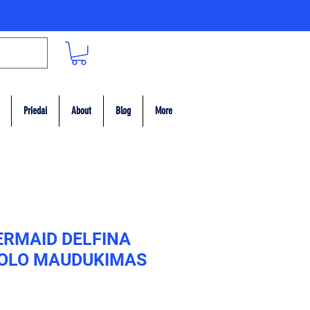
Priedai
About
Blog
More
RMAID DELFINA
OLO MAUDUKIMAS
ce