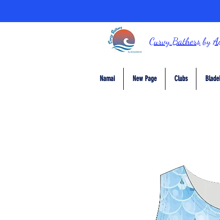
Curvy Bathers
by
A
Namai
New Page
Clubs
Blade