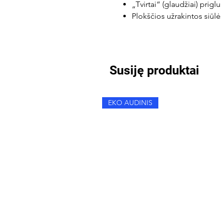
„Tvirtai“ (glaudžiai) prigl
Plokščios užrakintos siūlė
Susiję produktai
EKO AUDINIS