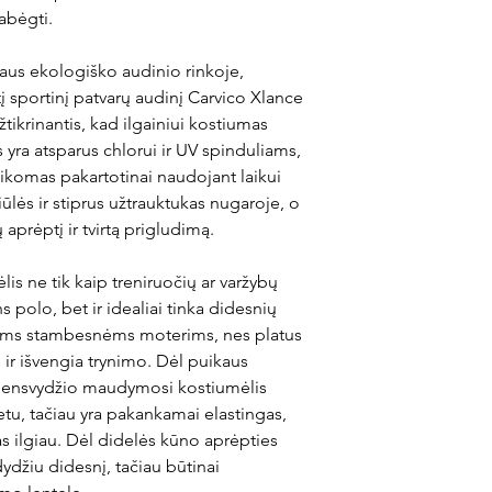
abėgti.
raus ekologiško audinio rinkoje,
 sportinį patvarų audinį Carvico Xlance
žtikrinantis, kad ilgainiui kostiumas
s yra atsparus chlorui ir UV spinduliams,
ikomas pakartotinai naudojant laikui
ūlės ir stiprus užtrauktukas nugaroje, o
 aprėptį ir tvirtą prigludimą.
s ne tik kaip treniruočių ar varžybų
polo, bet ir idealiai tinka didesnių
ms stambesnėms moterims, nes platus
 ir išvengia trynimo. Dėl puikaus
ndensvydžio maudymosi kostiumėlis
u, tačiau yra pakankamai elastingas,
 ilgiau. Dėl didelės kūno aprėpties
džiu didesnį, tačiau būtinai