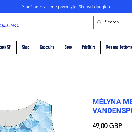
Siunčiame visame pasaulyje.
Skaityti daugiau
cquawear
back SF1
Shop
Kneesuits
Shop
Priežiūra
Tops and Bottoms
MĖLYNA ME
VANDENSP
Pri
49,00 GBP