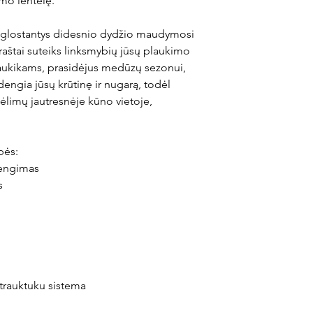
mo lentelę.
a glostantys didesnio dydžio maudymosi
s raštai suteiks linksmybių jūsų plaukimo
aukikams, prasidėjus medūzų sezonui,
ngia jūsų krūtinę ir nugarą, todėl
limų jautresnėje kūno vietoje,
bės:
dengimas
s
žtrauktuku sistema