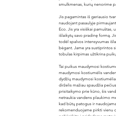
smulkmenas, kurių nenorime p
Jis pagamintas iš geriausio tva
naudojant pasaulyje pirmaujantį
Eco. Jis yra visiškai pamuštas, u
išlaikytų savo pradinę formą. Ji
todėl spalvos intensyvumas išla
bėgant. Jame yra sustiprintos si
tobulas kirpimas užtikrina puikų
Tai puikus maudymosi kostiumėli
maudymosi kostiumėlis vandens 
dydžių maudymosi kostiumėlia
dirželis mažiau spaudžia pečius
prisitaikymo prie kūno, šis va
netraukia vandens plaukimo met
kad būtų patogus ir naudojamas
rekomenduojame pirkti vienu dy