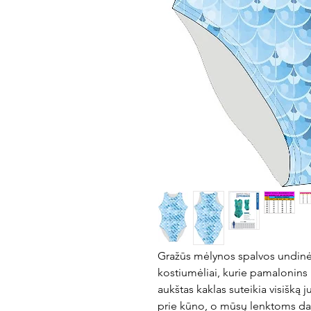
Gražūs mėlynos spalvos undin
kostiumėliai, kurie pamalonins ki
aukštas kaklas suteikia visišką j
prie kūno, o mūsų lenktoms da