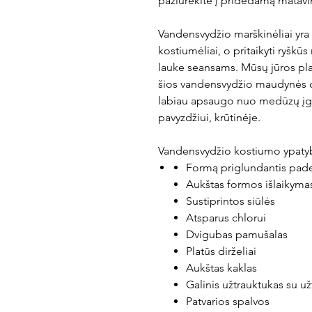
pažiūrėkite į pridedamą matavi
Vandensvydžio marškinėliai yr
kostiumėliai, o pritaikyti ryškū
lauke seansams. Mūsų jūros pl
šios vandensvydžio maudynės de
labiau apsaugo nuo medūzų įgė
pavyzdžiui, krūtinėje.
Vandensvydžio kostiumo ypaty
Formą priglundantis pa
Aukštas formos išlaikyma
Sustiprintos siūlės
Atsparus chlorui
Dvigubas pamušalas
Platūs dirželiai
Aukštas kaklas
Galinis užtrauktukas su u
Patvarios spalvos