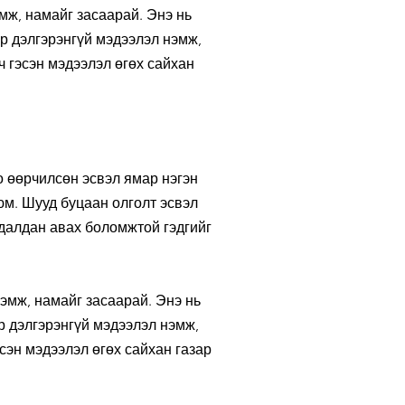
мж, намайг засаарай. Энэ нь
р дэлгэрэнгүй мэдээлэл нэмж,
ч гэсэн мэдээлэл өгөх сайхан
о өөрчилсөн эсвэл ямар нэгэн
юм. Шууд буцаан олголт эсвэл
удалдан авах боломжтой гэдгийг
эмж, намайг засаарай. Энэ нь
р дэлгэрэнгүй мэдээлэл нэмж,
эсэн мэдээлэл өгөх сайхан газар