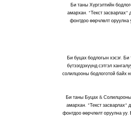
Би таны Хүргэлтийн бодлого
амархан. "Текст засварлах"
фонтдоо өөрчлөлт оруулна у
Би буцах бодлогын хэсэг. Би
бүтээгдэхүүнд сэтгэл хангал
солилцооны бодлоготой байх нь
Би таны Буцах & Солилцооны 
амархан. "Текст засварлах" 
фонтдоо өөрчлөлт оруулна уу. Б