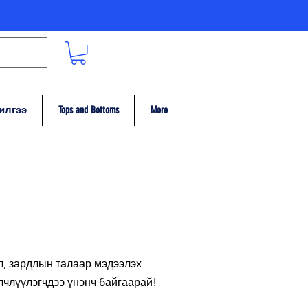
илгээ
Tops and Bottoms
More
л, зардлын талаар мэдээлэх
лчлүүлэгчдээ үнэнч байгаарай!