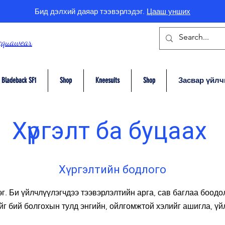
Бид дэлхий даяар тээвэрлэдэг.
Цааш унших
cquawear
Bladeback SF1
Shop
Kneesuits
Shop
Засвар үйлч
Хүргэлт ба буцаах
Хүргэлтийн бодлого
г. Би үйлчлүүлэгчдээ тээвэрлэлтийн арга, сав баглаа боодо
г бий болгохын тулд энгийн, ойлгомжтой хэлийг ашигла, үй