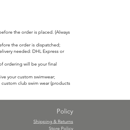
efore the order is placed. (Always
before the order is dispatched;
 delivery needed: DHL Express or
f ordering will be your final
eive your custom swimwear;
he custom club swim wear (products
Policy
Shipping & Returns
Store Policy