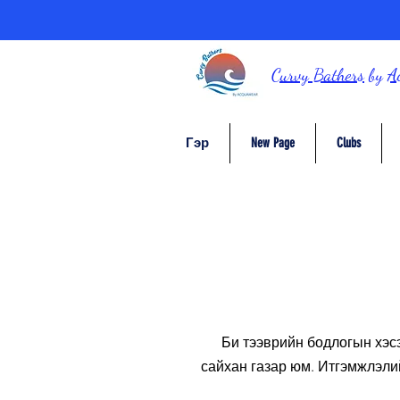
Curvy Bathers
by
A
Гэр
New Page
Clubs
Би тээврийн бодлогын хэсэ
сайхан газар юм. Итгэмжлэлий