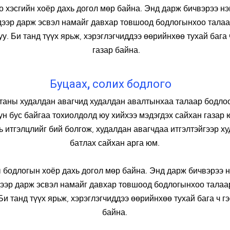
 хэсгийн хоёр дахь догол мөр байна. Энд дарж бичвэрээ нэ
 дээр дарж эсвэл намайг давхар товшоод бодлогынхоо талаа
у. Би танд түүх ярьж, хэрэглэгчиддээ өөрийнхөө тухай бага 
газар байна.
Буцаах, солих бодлого
 таны худалдан авагчид худалдан авалтынхаа талаар бодло
уун бус байгаа тохиолдолд юу хийхээ мэдэгдэх сайхан газар 
 итгэлцлийг бий болгож, худалдан авагчдаа итгэлтэйгээр х
батлах сайхан арга юм.
бодлогын хоёр дахь догол мөр байна. Энд дарж бичвэрээ н
дээр дарж эсвэл намайг давхар товшоод бодлогынхоо талаа
и танд түүх ярьж, хэрэглэгчиддээ өөрийнхөө тухай бага ч г
байна.