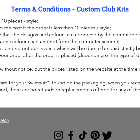
Terms & Conditions - Custom Club Kits
10 pieces / style;
 the cost if the order is less than 10 pieces / style;
 that the designs and colours are approved by the committee b
fabric colour chart and not from the computer screen);
be sending out our invoice which will be due to be paid strictly 
e your order after the order is placed (depending of the type of
ithout notice, but the prices listed on the website at the time o
 Care for your Swimsuit”, found on the packaging, when you rec
und, there are no refunds or replacements offered for any of t
wear