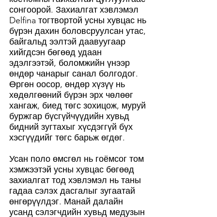
сонгоорой. Захиалгат хэвлэмэл
Delfina тогтвортой усны хувцас нь
бүрэн дахин боловсруулсан утас,
байгальд ээлтэй даавуугаар
хийгдсэн бөгөөд удаан
эдэлгээтэй, боломжийн үнээр
өндөр чанарыг санал болгодог.
Өргөн оосор, өндөр хүзүү нь
хөдөлгөөний бүрэн эрх чөлөөг
хангаж, биед төгс зохицож, муруй
буржгар бүсгүйчүүдийн хувьд
бидний зугтахыг хүсдэггүй бүх
хэсгүүдийг төгс барьж өгдөг.
Усан поло өмсгөл нь гоёмсог том
хэмжээтэй усны хувцас бөгөөд
захиалгат тод хэвлэмэл нь таны
гадаа сэлэх дасгалыг зугаатай
өнгөрүүлдэг. Манай далайн
усанд сэлэгчдийн хувьд медузын