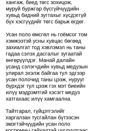
хангаж, биед төгс зохицож,
муруй буржгар бүсгүйчүүдийн
хувьд бидний зугтахыг хүсдэггүй
бүх хэсгүүдийг төгс барьж өгдөг.
Усан поло өмсгөл нь гоёмсог том
хэмжээтэй усны хувцас бөгөөд
захиалгат тод хэвлэмэл нь таны
гадаа сэлэх дасгалыг зугаатай
өнгөрүүлдэг. Манай далайн
усанд сэлэгчдийн хувьд медузын
улирал эхэлж байгаа тул эдгээр
усан полочид таны цээж, нурууг
бүрхдэг тул цээж гэх мэт биеийн
илүү мэдрэмтгий хэсэгт медуз
хатгахаас илүү хамгаална.
Тайтгарал, гүйцэтгэлийг
харгалзан тусгайлан бүтээсэн
эмэгтэйчүүдийн усан поло
костюмны гайхалтай цуглуулгаас