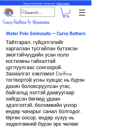
Бид дэлхий даяар тээвэрлэдэг.
Цааш унших
Curvy Bathers
by
Acquawear
Water Polo Swimsuits — Curvy Bathers
Тайтгарал, гүйцэтгэлийг
харгалзан тусгайлан бүтээсэн
эмэгтэйчүүдийн усан поло
костюмны гайхалтай
цуглуулгаас сонгоорой.
Захиалгат хэвлэмэл Delfina
тогтвортой усны хувцас нь бүрэн
дахин боловсруулсан утас,
байгальд ээлтэй даавуугаар
хийгдсэн бөгөөд удаан
эдэлгээтэй, боломжийн үнээр
өндөр чанарыг санал болгодог.
Өргөн оосор, өндөр хүзүү нь
хөдөлгөөний бүрэн эрх чөлөөг