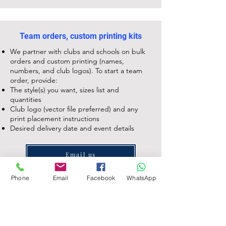
Team orders, custom printing kits
We partner with clubs and schools on bulk
orders and custom printing (names,
numbers, and club logos). To start a team
order, provide:
The style(s) you want, sizes list and
quantities
Club logo (vector file preferred) and any
print placement instructions
Desired delivery date and event details
Email us
Phone
Email
Facebook
WhatsApp
Ready to play?
Browse our
water polo collection
and choose
the style that suits your training and match
needs. For team orders and custom prints,
check our Clubs page
here
.