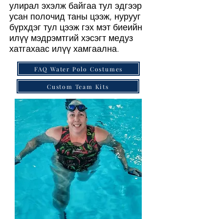
улирал эхэлж байгаа тул эдгээр
усан полочид таны цээж, нурууг
бүрхдэг тул цээж гэх мэт биеийн
илүү мэдрэмтгий хэсэгт медуз
хатгахаас илүү хамгаална.
FAQ Water Polo Costumes
Custom Team Kits