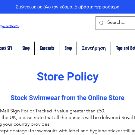
Στέλνουμε σε όλο τον κόσμο.
Διαβάστε περισσότερα
cquawear
back SF1
Shop
Kneesuits
Shop
Συντήρηση
Tops and Bo
Store Policy
Stock Swimwear from the Online Store
Mail Sign For or Tracked if value greater than £50.
the UK, please note that all the parcels will be delivered Royal 
g your country provides.
cept postage) for swimsuits with label and hygiene sticker still