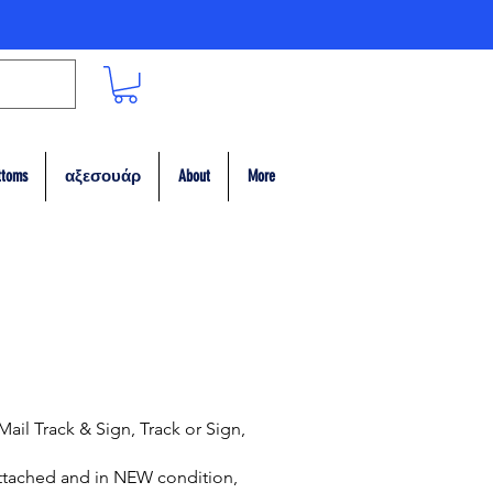
ttoms
αξεσουάρ
About
More
Mail Track & Sign, Track or Sign,
 attached and in NEW condition,