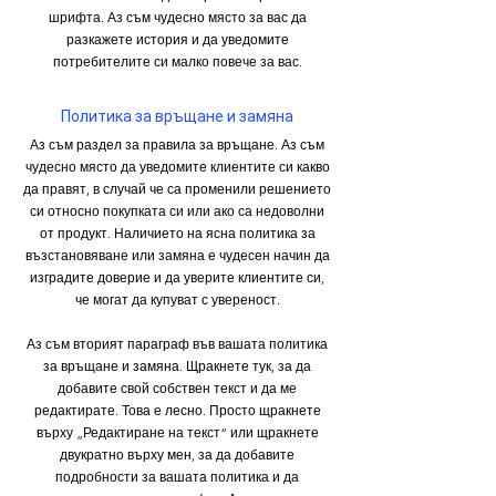
шрифта. Аз съм чудесно място за вас да
разкажете история и да уведомите
потребителите си малко повече за вас.
Политика за връщане и замяна
Аз съм раздел за правила за връщане. Аз съм
чудесно място да уведомите клиентите си какво
да правят, в случай че са променили решението
си относно покупката си или ако са недоволни
от продукт. Наличието на ясна политика за
възстановяване или замяна е чудесен начин да
изградите доверие и да уверите клиентите си,
че могат да купуват с увереност.
Аз съм вторият параграф във вашата политика
за връщане и замяна. Щракнете тук, за да
добавите свой собствен текст и да ме
редактирате. Това е лесно. Просто щракнете
върху „Редактиране на текст“ или щракнете
двукратно върху мен, за да добавите
подробности за вашата политика и да