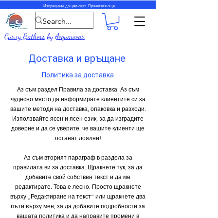
Изпращаме до цял свят.
Прочетете още
Curvy Bathers
by
Acquawear
Доставка и връщане
Политика за доставка
Аз съм раздел Правила за доставка. Аз съм
чудесно място да информирате клиентите си за
вашите методи на доставка, опаковка и разходи.
Използвайте ясен и ясен език, за да изградите
доверие и да се уверите, че вашите клиенти ще
останат лоялни!
Аз съм вторият параграф в раздела за
правилата ви за доставка. Щракнете тук, за да
добавите свой собствен текст и да ме
редактирате. Това е лесно. Просто щракнете
върху „Редактиране на текст“ или щракнете два
пъти върху мен, за да добавите подробности за
вашата политика и да направите промени в