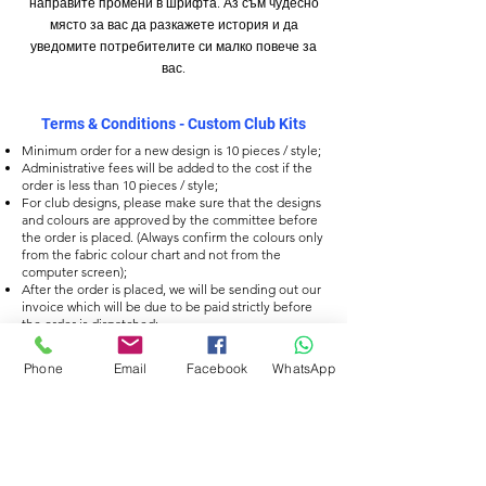
направите промени в шрифта. Аз съм чудесно
място за вас да разкажете история и да
уведомите потребителите си малко повече за
вас.
Terms & Conditions - Custom Club Kits
Minimum order for a new design is 10 pieces / style;
Administrative fees will be added to the cost if the
order is less than 10 pieces / style;
For club designs, please make sure that the designs
and colours are approved by the committee before
the order is placed. (Always confirm the colours only
from the fabric colour chart and not from the
computer screen);
After the order is placed, we will be sending out our
invoice which will be due to be paid strictly before
the order is dispatched;
It takes only 3 - 4 weeks to receive your order after
the order is placed (depending of the type of
Phone
Email
Facebook
WhatsApp
delivery needed: DHL Express or Economy);
Please note the prices can change without notice,
but the prices listed on the website at the time of
ordering will be your final prices;
Please read the “Instructions and Care for your
Swimsuit”, found on the packaging, when you
receive your custom swimwear;