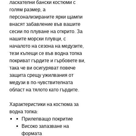
ласкателни бански костюми с
голям размер, а
персонализираните ярки щампи
внасят забавление във вашите
сесии по плуване на открито. За
нашите морски плувци, с
началото на сезона на медузите,
тези къпещи се във водна топка
покриват гърдите и гърбовете ви,
така че ви осигуряват повече
защита срещу ужилвания от
медузи в по-чувствителната
област на тялото като гърдите.
Характеристики на костюма за
водна топка:
Прилепващо покритие
Високо запазване на
формата