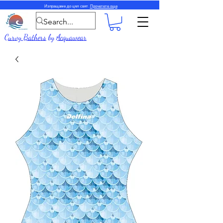
Изпращаме до цял свят.
Прочетете още
Curvy Bathers
by
Acquawear