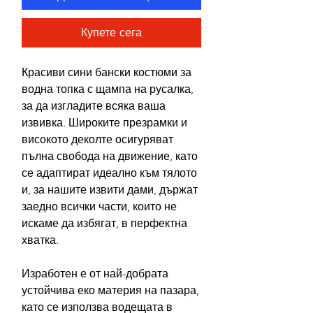
Купете сега
Красиви сини бански костюми за
водна топка с щампа на русалка,
за да изгладите всяка ваша
извивка. Широките презрамки и
високото деколте осигуряват
пълна свобода на движение, като
се адаптират идеално към тялото
и, за нашите извити дами, държат
заедно всички части, които не
искаме да избягат, в перфектна
хватка.
Изработен е от най-добрата
устойчива еко материя на пазара,
като се използва водещата в