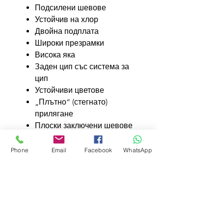
Подсилени шевове
Устойчив на хлор
Двойна подплата
Широки презрамки
Висока яка
Заден цип със система за
цип
Устойчиви цветове
„Плътно“ (стегнато)
прилягане
Плоски заключени шевове
Phone
Email
Facebook
WhatsApp
Features
Form-fitting coverage
Additional Info
High shape retention
Reinforced seams
Double-layered design for
Chlorine-resistant
warmth and extra protection in