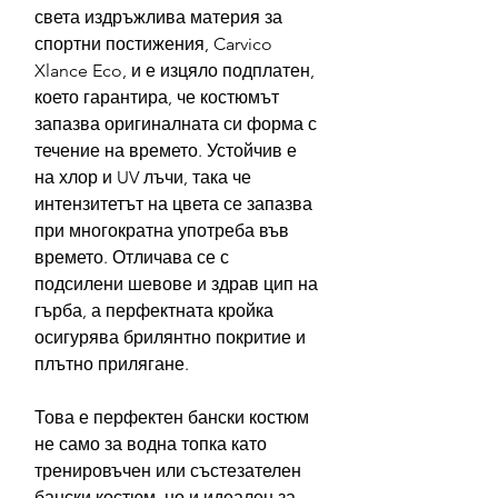
света издръжлива материя за
спортни постижения, Carvico
Xlance Eco, и е изцяло подплатен,
което гарантира, че костюмът
запазва оригиналната си форма с
течение на времето. Устойчив е
на хлор и UV лъчи, така че
интензитетът на цвета се запазва
при многократна употреба във
времето. Отличава се с
подсилени шевове и здрав цип на
гърба, а перфектната кройка
осигурява брилянтно покритие и
плътно прилягане.
Това е перфектен бански костюм
не само за водна топка като
тренировъчен или състезателен
бански костюм, но и идеален за