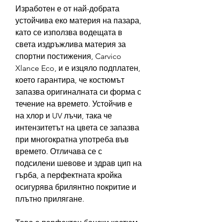
Изработен е от най-добрата
устойчива еко материя на пазара,
като се използва водещата в
света издръжлива материя за
спортни постижения, Carvico
Xlance Eco, и е изцяло подплатен,
което гарантира, че костюмът
запазва оригиналната си форма с
течение на времето. Устойчив е
на хлор и UV лъчи, така че
интензитетът на цвета се запазва
при многократна употреба във
времето. Отличава се с
подсилени шевове и здрав цип на
гърба, а перфектната кройка
осигурява брилянтно покритие и
плътно прилягане.