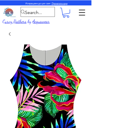
Изпращаме до цял свят.
Прочетете още
Curvy Bathers
by
Acquawear