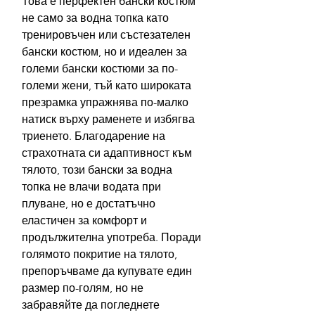
Това е перфектен бански костюм
не само за водна топка като
тренировъчен или състезателен
бански костюм, но и идеален за
големи бански костюми за по-
големи жени, тъй като широката
презрамка упражнява по-малко
натиск върху раменете и избягва
триенето. Благодарение на
страхотната си адаптивност към
тялото, този бански за водна
топка не влачи водата при
плуване, но е достатъчно
еластичен за комфорт и
продължителна употреба. Поради
голямото покритие на тялото,
препоръчваме да купувате един
размер по-голям, но не
забравяйте да погледнете