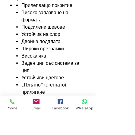
Прилепващо покритие
Високо запазване на
формата
Подсилени шевове
Устойчив на хлор
Двойна подплата
Широки презрамки
Висока яка
Заден цип със система за
цип
Устойчиви цветове
„Плътно“ (стегнато)
прилягане
Плоски заключени шевове
Phone
Email
Facebook
WhatsApp
Features
Form-fitting coverage
Additional Info