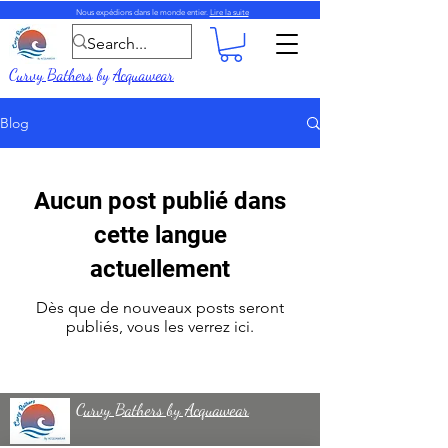
Nous expédions dans le monde entier.
Lire la suite
Curvy Bathers
by
Acquawear
Blog
Aucun post publié dans
cette langue
actuellement
Dès que de nouveaux posts seront
publiés, vous les verrez ici.
Curvy Bathers by Acquawear