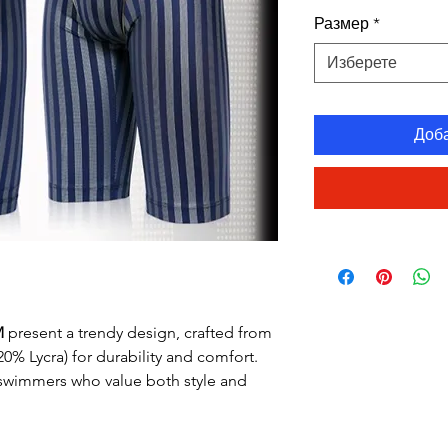
ц
Размер
*
Изберете
Доб
M
present a trendy design, crafted from
 20% Lycra) for durability and comfort.
 swimmers who value both style and