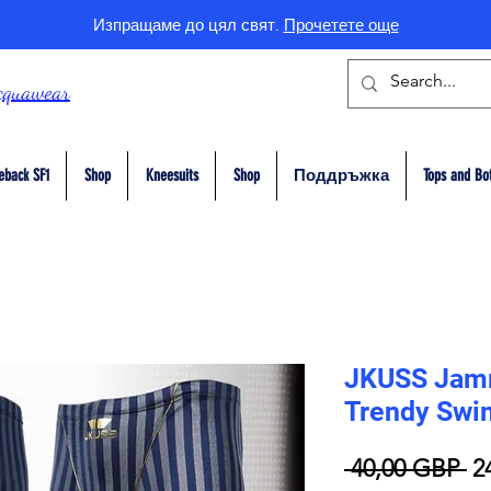
Изпращаме до цял свят.
Прочетете още
cquawear
eback SF1
Shop
Kneesuits
Shop
Поддръжка
Tops and Bo
JKUSS Jam
Trendy Swi
Р
 40,00 GBP 
2