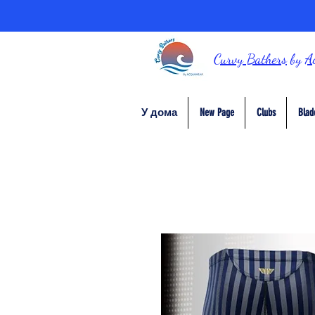
Curvy Bathers
by
A
У дома
New Page
Clubs
Blad