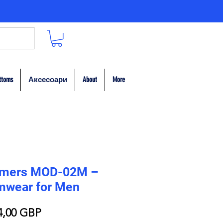
ttoms
Аксесоари
About
More
mers MOD-02M –
mwear for Men
едовна
Продажна
4,00 GBP